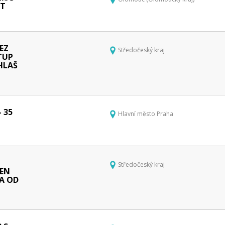
NT
BEZ
Středočeský kraj
TUP
IHLAŠ
- 35
Hlavní město Praha
-
Středočeský kraj
DEN
DA OD