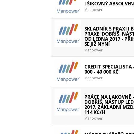
I ŠIKOVNÝ ABSOLVE
Manpower
SKLADNÍK S PRAXI I 
PRAXE. DOBŘÍŠ, NÁS
OD LEDNA 2017 - PŘ
SE JIŽ NYNÍ
Manpower
CREDIT SPECIALISTA 
000 - 40 000 KČ
Manpower
PRÁCE NA LAKOVNĚ 
DOBŘÍŠ. NÁSTUP LE
2017. ZÁKLADNÍ MZ
114 KČ/H
Manpower