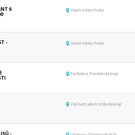
NT $
Hlavní město Praha
00
T -
Hlavní město Praha
E
Pardubice (Pardubický kraj)
TI
Ústí nad Labem (Ústecký kraj)
ISŮ -
Olomouc (Olomoucký kraj)