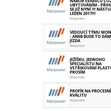
NÁBOR SVÁŘEČŮ CO2
UBYTOVÁNÍM - PŘIH
SE JIŽ NYNÍ !!! NÁST
LEDEN 2017!!!
Manpower
VEDOUCÍ TÝMU MON
- ANEB BUDE TO DÁ
JÍZDA
Manpower
JEŽÍŠKU, JEDNOHO
SPECIALISTU NA
VSTŘIKOVÁNÍ PLAST
PROSÍM
Manpower
PROFÍK NA PROCESN
KVALITU
Manpower