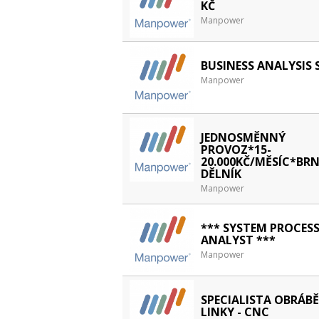
KČ
Manpower
BUSINESS ANALYSIS S
Manpower
JEDNOSMĚNNÝ
PROVOZ*15-
20.000KČ/MĚSÍC*B
DĚLNÍK
Manpower
*** SYSTEM PROCES
ANALYST ***
Manpower
SPECIALISTA OBRÁBĚ
LINKY - CNC