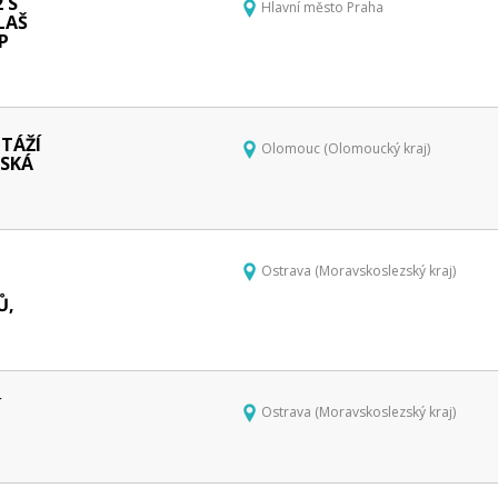
 S
Hlavní město Praha
LAŠ
UP
TÁŽÍ
Olomouc (Olomoucký kraj)
MSKÁ
Ostrava (Moravskoslezský kraj)
Ů,
Í
Ostrava (Moravskoslezský kraj)