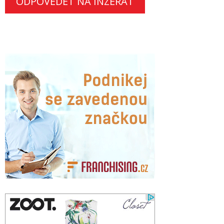
ODPOVĚDĚT NA INZERÁT