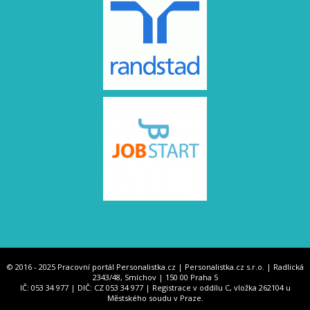
© 2016 - 2025 Pracovní portál Personalistka.cz | Personalistka.cz s.r.o. | Radlická
2343/48, Smíchov | 150 00 Praha 5
IČ: 053 34 977 | DIČ: CZ 053 34 977 | Registrace v oddílu C, vložka 262104 u
Městského soudu v Praze.