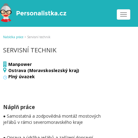
Toggle
navigat
Nabídka práce
>
Servisní technik
SERVISNÍ TECHNIK
Manpower
Ostrava (Moravskoslezský kraj)
Plný úvazek
Náplň práce
● Samostatná a zodpovědná montáž mostových
jeřábů v rámci severomoravského kraje
● Oprava a údržba jeřábů a zařízení dopravní