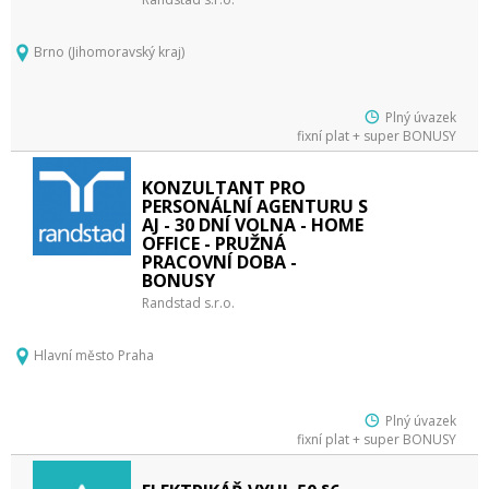
Brno (Jihomoravský kraj)
Plný úvazek
fixní plat + super BONUSY
KONZULTANT PRO
PERSONÁLNÍ AGENTURU S
AJ - 30 DNÍ VOLNA - HOME
OFFICE - PRUŽNÁ
PRACOVNÍ DOBA -
BONUSY
Randstad s.r.o.
Hlavní město Praha
Plný úvazek
fixní plat + super BONUSY