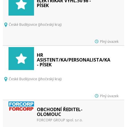
ELEKTRIKÁŘ VYHL.50 §6 -
PÍSEK
České Budějovice (Jihočeský kraj)
Plný úvazek
HR
ASISTENT/KA/PERSONALISTA/KA
- PÍSEK
České Budějovice (Jihočeský kraj)
Plný úvazek
OBCHODNÍ ŘEDITEL-
OLOMOUC
FORCORP GROUP spol. s.r.o.