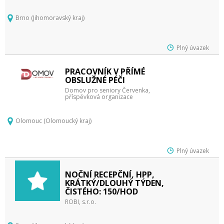
Brno (Jihomoravský kraj)
Plný úvazek
PRACOVNÍK V PŘÍMÉ
OBSLUŽNÉ PÉČI
Domov pro seniory Červenka,
příspěvková organizace
Olomouc (Olomoucký kraj)
Plný úvazek
NOČNÍ RECEPČNÍ, HPP,
KRÁTKÝ/DLOUHÝ TÝDEN,
ČISTÉHO: 150/HOD
ROBI, s.r.o.