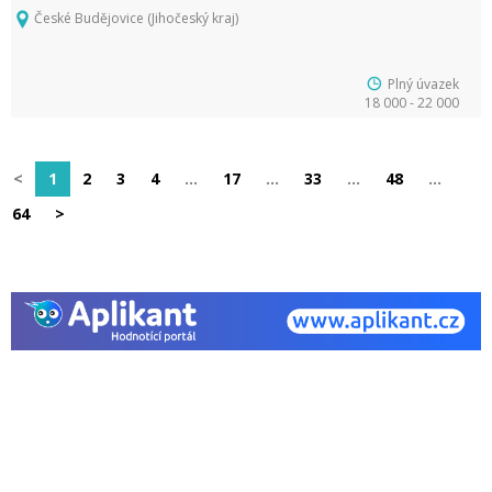
České Budějovice (Jihočeský kraj)
Plný úvazek
18 000 - 22 000
<
1
2
3
4
…
17
…
33
…
48
…
64
>