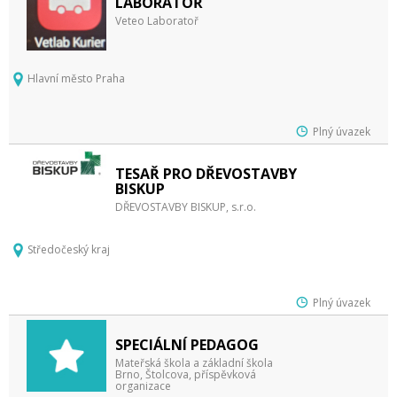
LABORATOŘ
Veteo Laboratoř
Hlavní město Praha
Plný úvazek
TESAŘ PRO DŘEVOSTAVBY
BISKUP
DŘEVOSTAVBY BISKUP, s.r.o.
Středočeský kraj
Plný úvazek
SPECIÁLNÍ PEDAGOG
Mateřská škola a základní škola
Brno, Štolcova, příspěvková
organizace