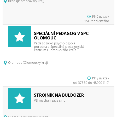
Brno (Jihomoravský kraj)
Plný úvazek
15O/hod čistého
SPECIÁLNÍ PEDAGOG V SPC
OLOMOUC
Pedagogicko psychologická
poradna a Speciálně pedagogické
centrum Olomouckého kraje
Olomouc (Olomoucký kraj)
Plný úvazek
od 37580 do 48990 (1,0)
STROJNÍK NA BULDOZER
VSJ mechanizace s.r.o.