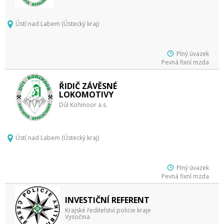
Ústí nad Labem (Ústecký kraj)
Plný úvazek
Pevná fixní mzda
ŘIDIČ ZÁVĚSNÉ
LOKOMOTIVY
Důl Kohinoor a.s.
Ústí nad Labem (Ústecký kraj)
Plný úvazek
Pevná fixní mzda
INVESTIČNÍ REFERENT
Krajské ředitelství policie kraje
Vysočina