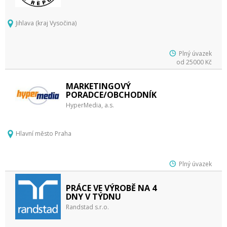
Jihlava (kraj Vysočina)
Plný úvazek
od 25000 Kč
MARKETINGOVÝ
PORADCE/OBCHODNÍK
HyperMedia, a.s.
Hlavní město Praha
Plný úvazek
PRÁCE VE VÝROBĚ NA 4
DNY V TÝDNU
Randstad s.r.o.