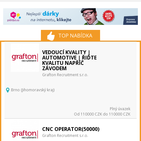
TOP NABÍDKA
VEDOUCÍ KVALITY |
AUTOMOTIVE | ŘIĎTE
KVALITU NAPŘÍČ
ZÁVODEM
Grafton Recruitment s.r.o.
Brno (Jihomoravský kraj)
Plný úvazek
Od 110000 CZK do 110000 CZK
CNC OPERATOR(50000)
Grafton Recruitment s.r.o.