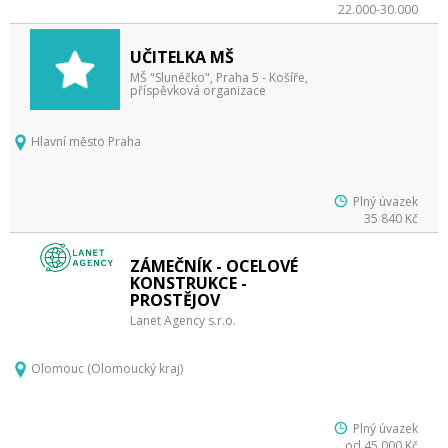
22.000-30.000
UČITELKA MŠ
MŠ "Slunéčko", Praha 5 - Košíře,
příspěvková organizace
Hlavní město Praha
Plný úvazek
35 840 Kč
ZÁMEČNÍK - OCELOVÉ
KONSTRUKCE -
PROSTĚJOV
Lanet Agency s.r.o.
Olomouc (Olomoucký kraj)
Plný úvazek
od 45 000 Kč