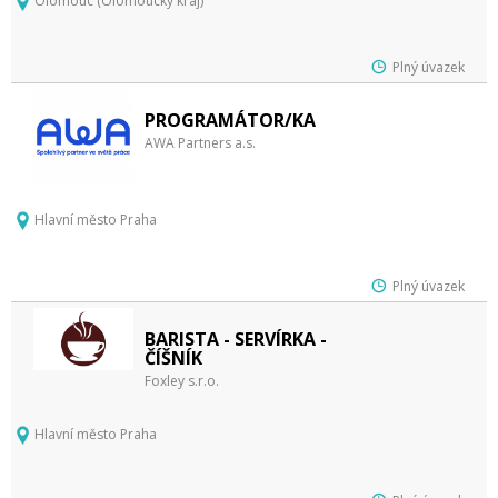
Olomouc (Olomoucký kraj)
Plný úvazek
PROGRAMÁTOR/KA
AWA Partners a.s.
Hlavní město Praha
Plný úvazek
BARISTA - SERVÍRKA -
ČÍŠNÍK
Foxley s.r.o.
Hlavní město Praha