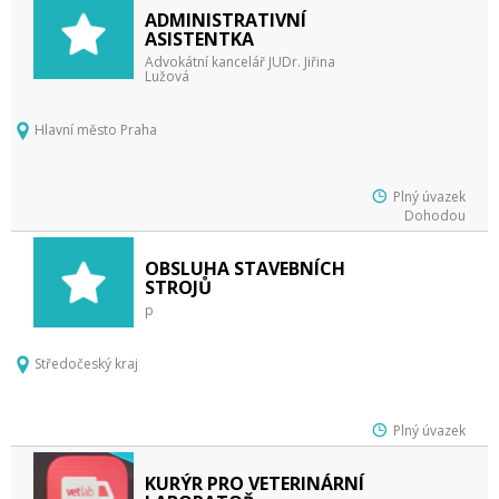
ADMINISTRATIVNÍ
ASISTENTKA
Advokátní kancelář JUDr. Jiřina
Lužová
Hlavní město Praha
Plný úvazek
Dohodou
OBSLUHA STAVEBNÍCH
STROJŮ
p
Středočeský kraj
Plný úvazek
KURÝR PRO VETERINÁRNÍ