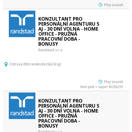
Plný úvazek
KONZULTANT PRO
PERSONÁLNÍ AGENTURU S
AJ - 30 DNÍ VOLNA - HOME
OFFICE - PRUŽNÁ
PRACOVNÍ DOBA -
BONUSY
Randstad s.r.o.
Ostrava (Moravskoslezský kraj)
Plný úvazek
fixní plat + super BONUSY
KONZULTANT PRO
PERSONÁLNÍ AGENTURU S
AJ - 30 DNÍ VOLNA - HOME
OFFICE - PRUŽNÁ
PRACOVNÍ DOBA -
BONUSY
Randstad s.r.o.