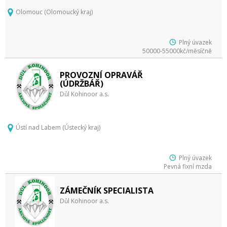
Olomouc (Olomoucký kraj)
Plný úvazek
50000-55000kč/měsíčně
PROVOZNÍ OPRAVÁŘ
(ÚDRŽBÁŘ)
Důl Kohinoor a.s.
Ústí nad Labem (Ústecký kraj)
Plný úvazek
Pevná fixní mzda
ZÁMEČNÍK SPECIALISTA
Důl Kohinoor a.s.