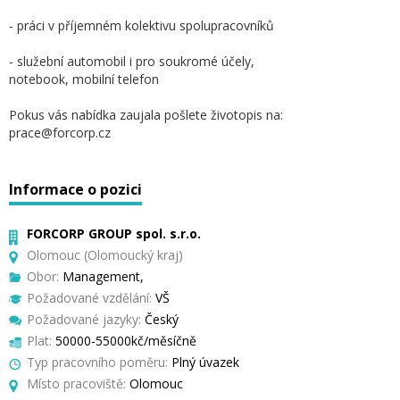
- práci v příjemném kolektivu spolupracovníků
- služební automobil i pro soukromé účely,
notebook, mobilní telefon
Pokus vás nabídka zaujala pošlete životopis na:
prace@forcorp.cz
Informace o pozici
FORCORP GROUP spol. s.r.o.
Olomouc (Olomoucký kraj)
Obor:
Management,
Požadované vzdělání:
VŠ
Požadované jazyky:
Český
Plat:
50000-55000kč/měsíčně
Typ pracovního poměru:
Plný úvazek
Místo pracoviště:
Olomouc