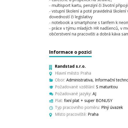
- multisport kartu, penzijní či životní připoji
- vstupní školení a poté pravidelná školení
dovedností či legislativy
- notebook a smartphone s tarifem k ne
- práce v týmu mladých HR nadšenců, v mo
občerstvení na pracovišti a dobrá káva sa
Informace o pozici
Randstad s.r.o.
Hlavní město Praha
Obor:
Administrativa, Informační techno
Požadované vzdělání:
S maturitou
Požadované jazyky:
AJ
Plat:
fixní plat + super BONUSY
Typ pracovního poměru:
Plný úvazek
Místo pracoviště:
Praha