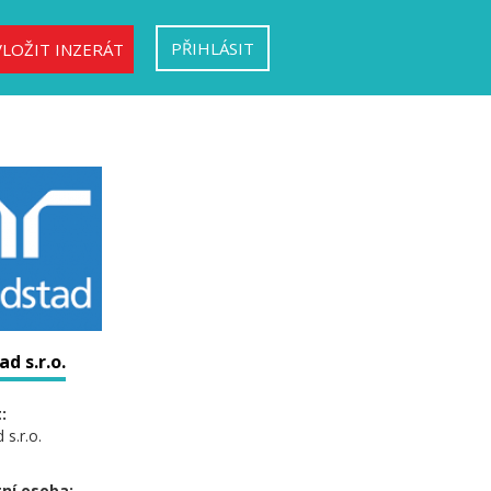
PŘIHLÁSIT
VLOŽIT INZERÁT
d s.r.o.
:
s.r.o.
ní osoba: