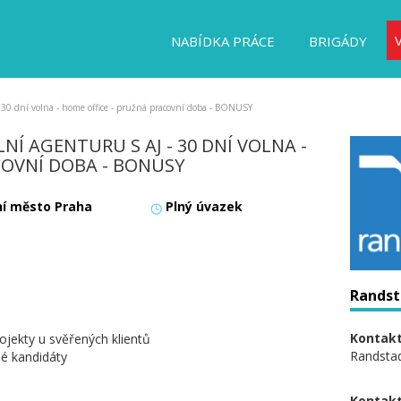
NABÍDKA PRÁCE
BRIGÁDY
 30 dní volna - home office - pružná pracovní doba - BONUSY
Í AGENTURU S AJ - 30 DNÍ VOLNA -
COVNÍ DOBA - BONUSY
ní město Praha
Plný úvazek
Randsta
Kontakt
rojekty u svěřených klientů
Randstad 
né kandidáty
Kontakt