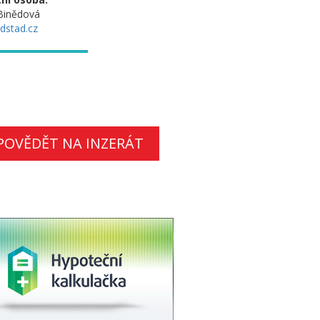
 Binědová
dstad.cz
POVĚDĚT NA INZERÁT