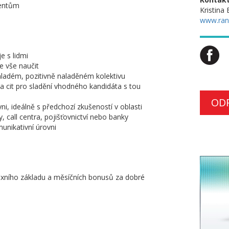
ientům
Kristina
www.ran
e s lidmi
e vše naučit
mladém, pozitivně naladěném kolektivu
a cit pro sladění vhodného kandidáta s tou
OD
ni, ideálně s předchozí zkušeností v oblasti
y, call centra, pojišťovnictví nebo banky
munikativní úrovni
fixního základu a měsíčních bonusů za dobré