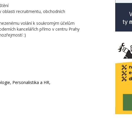
štění
 v oblasti recruitmentu, obchodních
omezenému volání k soukromým účelům
derních kancelářích přímo v centru Prahy
mozřejmostí :)
logie, Personalistika a HR,