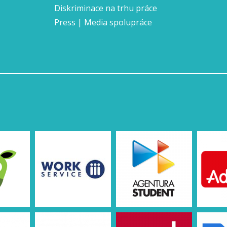
Diskriminace na trhu práce
Press | Media spolupráce