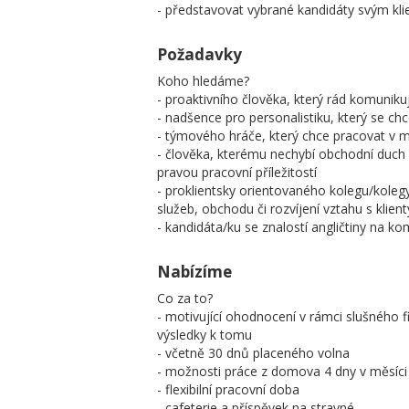
- představovat vybrané kandidáty svým kl
Požadavky
Koho hledáme?
- proaktivního člověka, který rád komunikuj
- nadšence pro personalistiku, který se chc
- týmového hráče, který chce pracovat v 
- člověka, kterému nechybí obchodní duch 
pravou pracovní příležitostí
- proklientsky orientovaného kolegu/kolegy
služeb, obchodu či rozvíjení vztahu s klient
- kandidáta/ku se znalostí angličtiny na ko
Nabízíme
Co za to?
- motivující ohodnocení v rámci slušného 
výsledky k tomu
- včetně 30 dnů placeného volna
- možnosti práce z domova 4 dny v měsíci
- flexibilní pracovní doba
- cafeterie a příspěvek na stravné,