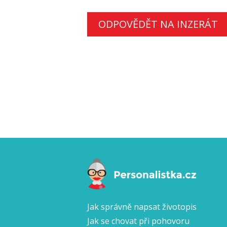
ODPOVĚDĚT NA INZERÁT
Jak správně napsat životopis
Jak se chovat při pohovoru