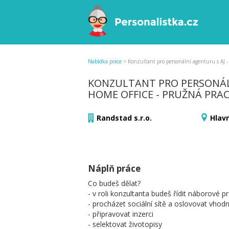
Nabídka práce
>
Konzultant pro personální agenturu s AJ -
KONZULTANT PRO PERSONÁLN
HOME OFFICE - PRUŽNÁ PRA
Randstad s.r.o.
Hlav
Náplň práce
Co budeš dělat?
- v roli konzultanta budeš řídit náborové p
- procházet sociální sítě a oslovovat vhod
- připravovat inzerci
- selektovat životopisy