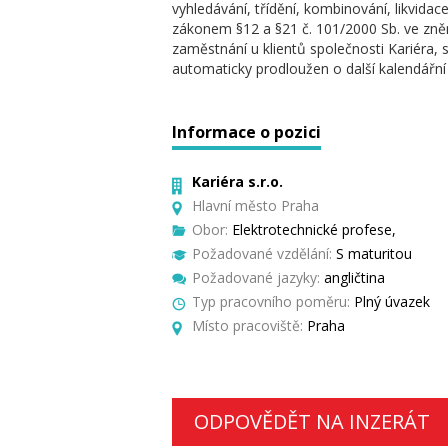
vyhledávání, třídění, kombinování, likvida
zákonem §12 a §21 č. 101/2000 Sb. ve zněn
zaměstnání u klientů společnosti Kariéra, s
automaticky prodloužen o další kalendářní
Informace o pozici
Kariéra s.r.o.
Hlavní město Praha
Obor:
Elektrotechnické profese,
Požadované vzdělání:
S maturitou
Požadované jazyky:
angličtina
Typ pracovního poměru:
Plný úvazek
Místo pracoviště:
Praha
ODPOVĚDĚT NA INZERÁT