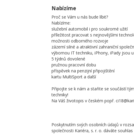
Nabízíme
Proč se Vám u nás bude líbit?
Nabízíme:
služební automobil i pro soukromé užití
příležitost pracovat s nejnovějšími techno
možnosti odborného rozvoje
zázemí silné a atraktivní zahraniční společ
výbornou IT techniku, iPhony, iPady jsou
5 týdnů dovolené
pružnou pracovní dobu
příspěvek na penzijní připojištění
kartu MultiSport a další
Připojte se k nám a staňte se součástí tým
techniky!
Na Váš životopis v českém popř. ci18@kari
Poskytnutím svých osobních údajů v rozsa
společnosti Kariéra, s. r. o. dáváte souhla