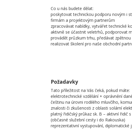
Co u nás budete dělat:
poskytovat technickou podporu novým i s
firmám a projektovým partnerům
zpracovávat nabídky, vytvářet technické k
aktivně se účastnit veletrhů, podporovat m
provádět průzkum trhu, předávat zpětnou
realizovat školení pro naše obchodní partn
Požadavky
Tato příležitost na Vás čeká, pokud máte:
elektrotechnické vzdělání + oprávnění dan
češtinu na úrovni rodilého mluvčího, komuni
znalosti či zkušenosti z oblasti solární ele
platný řidičský průkaz sk. B – aktivní řidič
(občasné služební cesty i do Rakouska)
reprezentativní vystupování, diplomatické 