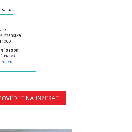
s.r.o.
:
r.o.
Klimenstká
 11000
ní osoba:
vá Nataša
era.eu
POVĚDĚT NA INZERÁT