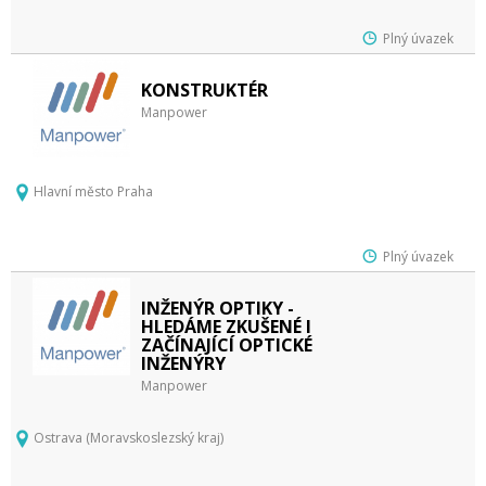
Plný úvazek
KONSTRUKTÉR
Manpower
Hlavní město Praha
Plný úvazek
INŽENÝR OPTIKY -
HLEDÁME ZKUŠENÉ I
ZAČÍNAJÍCÍ OPTICKÉ
INŽENÝRY
Manpower
Ostrava (Moravskoslezský kraj)