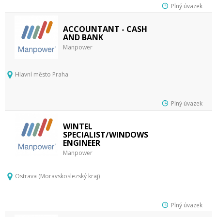
Plný úvazek
ACCOUNTANT - CASH
AND BANK
Manpower
Hlavní město Praha
Plný úvazek
WINTEL
SPECIALIST/WINDOWS
ENGINEER
Manpower
Ostrava (Moravskoslezský kraj)
Plný úvazek