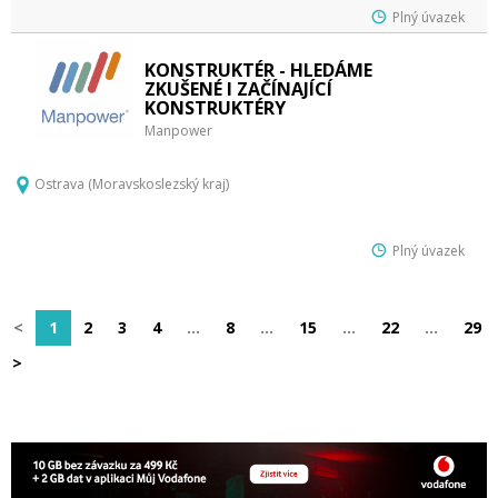
Plný úvazek
KONSTRUKTÉR - HLEDÁME
ZKUŠENÉ I ZAČÍNAJÍCÍ
KONSTRUKTÉRY
Manpower
Ostrava (Moravskoslezský kraj)
Plný úvazek
<
1
2
3
4
…
8
…
15
…
22
…
29
>