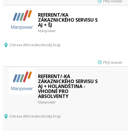
Plný úvazek
REFERENT/KA
ZÁKAZNICKÉHO SERVISU S
AJ + ŠJ
Manpower
Ostrava (Moravskoslezský kraj)
Plný úvazek
REFERENT/-KA
ZÁKAZNICKÉHO SERVISU S
AJ + HOLANDŠTINA -
VHODNÉ PRO
ABSOLVENTY
Manpower
Ostrava (Moravskoslezský kraj)