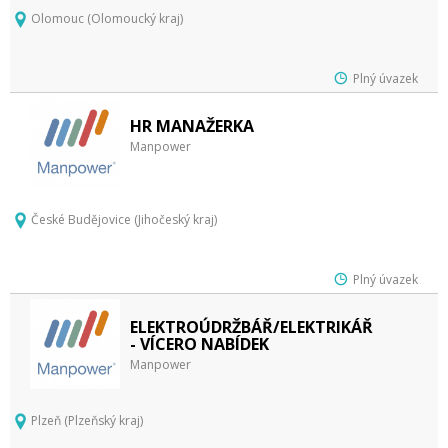
Olomouc (Olomoucký kraj)
Plný úvazek
HR MANAŽERKA
Manpower
České Budějovice (Jihočeský kraj)
Plný úvazek
ELEKTROÚDRŽBÁŘ/ELEKTRIKÁŘ
- VÍCERO NABÍDEK
Manpower
Plzeň (Plzeňský kraj)