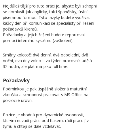
Nejdůležitější pro tuto práci je, abyste byli schopni
se domluvit jak anglicky, tak i španělsky, ústní i
písemnou formou. Tyto jazyky budete využívat
každý den při komunikaci se specialisty při řešení
požadavků klientů.
Požadavky a jejich řešení budete reportovat
pomocí interního systému (zaškolení).
Směny kolotoč: dvě denní, dvě odpolední, dvě
noční, dva dny volno – za týden pracovník udělá
32 hodin, ale plat má jako full time.
Požadavky
Podmínkou je pak úspěšně složená maturitní
zkouška a schopnost pracovat s MS Office na
pokročilé úrovni.
Pozice je vhodná pro dynamické osobnosti,
kterým nevadí práce pod tlakem, rádi pracují v
týmu a chtějí se dále vzdělávat.