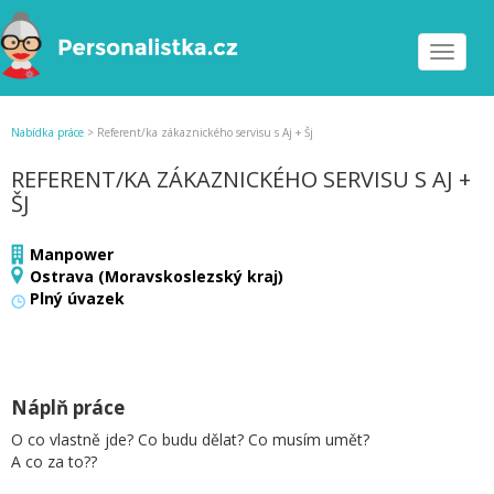
Toggle
navigat
Nabídka práce
>
Referent/ka zákaznického servisu s Aj + Šj
REFERENT/KA ZÁKAZNICKÉHO SERVISU S AJ +
ŠJ
Manpower
Ostrava (Moravskoslezský kraj)
Plný úvazek
Náplň práce
O co vlastně jde? Co budu dělat? Co musím umět?
A co za to??