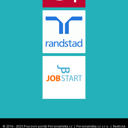
© 2016 - 2025 Pracovní portál Personalistka.cz | Personalistka.cz s.r.o. | Radlická