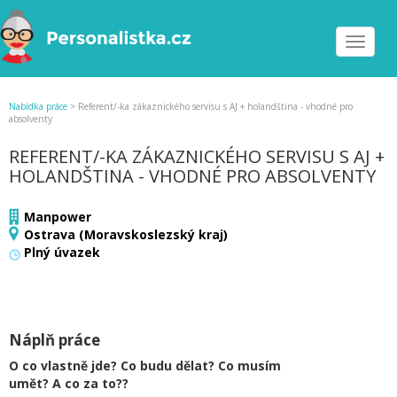
Toggle
navigat
Nabídka práce
>
Referent/-ka zákaznického servisu s AJ + holandština - vhodné pro
absolventy
REFERENT/-KA ZÁKAZNICKÉHO SERVISU S AJ +
HOLANDŠTINA - VHODNÉ PRO ABSOLVENTY
Manpower
Ostrava (Moravskoslezský kraj)
Plný úvazek
Náplň práce
O co vlastně jde? Co budu dělat? Co musím
umět? A co za to??