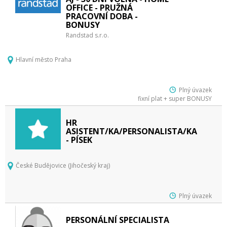
OFFICE - PRUŽNÁ
PRACOVNÍ DOBA -
BONUSY
Randstad s.r.o.
Hlavní město Praha
Plný úvazek
fixní plat + super BONUSY
HR
ASISTENT/KA/PERSONALISTA/KA
- PÍSEK
České Budějovice (Jihočeský kraj)
Plný úvazek
PERSONÁLNÍ SPECIALISTA