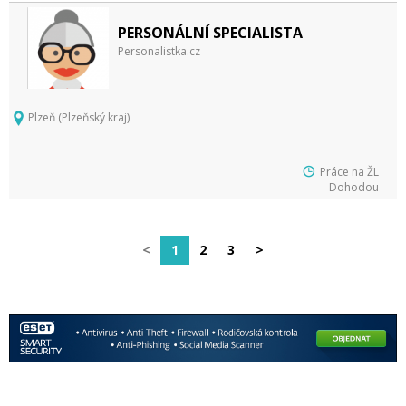
PERSONÁLNÍ SPECIALISTA
Personalistka.cz
Plzeň (Plzeňský kraj)
Práce na ŽL
Dohodou
<
1
2
3
>