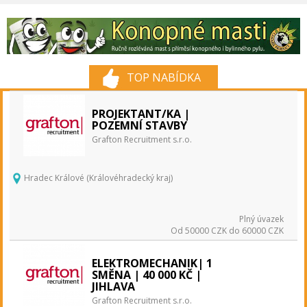
TOP NABÍDKA
PROJEKTANT/KA |
POZEMNÍ STAVBY
Grafton Recruitment s.r.o.
Hradec Králové (Královéhradecký kraj)
Plný úvazek
Od 50000 CZK do 60000 CZK
ELEKTROMECHANIK| 1
SMĚNA | 40 000 KČ |
JIHLAVA
Grafton Recruitment s.r.o.