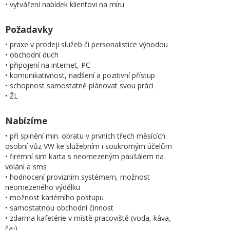
• vytváření nabídek klientovi na míru
Požadavky
• praxe v prodeji služeb či personalistice výhodou
• obchodní duch
• připojení na internet, PC
• komunikativnost, nadšení a pozitivní přístup
• schopnost samostatně plánovat svou práci
• ŽL
Nabízíme
• při splnění min. obratu v prvních třech měsících
osobní vůz VW ke služebním i soukromým účelům
• firemní sim karta s neomezeným paušálem na
volání a sms
• hodnocení provizním systémem, možnost
neomezeného výdělku
• možnost kariérního postupu
• samostatnou obchodní činnost
• zdarma kafetérie v místě pracoviště (voda, káva,
čaj)