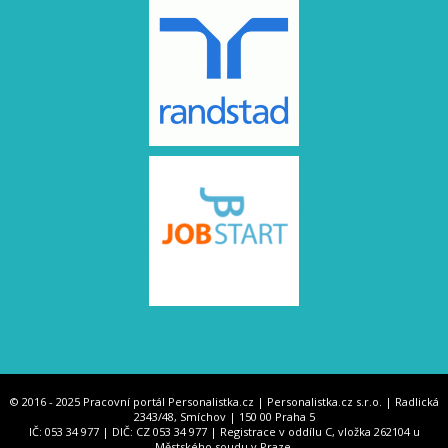
© 2016 - 2025 Pracovní portál Personalistka.cz | Personalistka.cz s.r.o. | Radlická
2343/48, Smíchov | 150 00 Praha 5
IČ: 053 34 977 | DIČ: CZ 053 34 977 | Registrace v oddílu C, vložka 262104 u
Městského soudu v Praze.