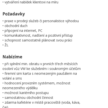
• vytváření nabídek klientovi na míru
Požadavky
• praxe v prodeji služeb či personalistice výhodou
• obchodní duch
• připojení na internet, PC
• komunikativnost, nadšení a pozitivní přístup
• schopnost samostatně plánovat svou práci
• ŽL
Nabízíme
• při splnění min. obratu v prvních třech měsících
osobní vůz VW ke služebním i soukromým účelům
• firemní sim karta s neomezeným paušálem na
volání a sms
• hodnocení provizním systémem, možnost
neomezeného výdělku
• možnost kariérního postupu
• samostatnou obchodní činnost
• zdarma kafetérie v místě pracoviště (voda, káva,
čaj)