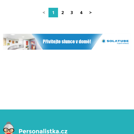
<
1
2
3
4
>