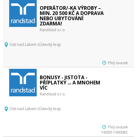
OPERÁTOR/-KA VÝROBY –
MIN. 20 500 KČ A DOPRAVA
NEBO UBYTOVÁNÍ
ZDARMA!
Randstad s.r.o.
Ústí nad Labem (Ústecký kraj)
Plný úvazek
BONUSY - JISTOTA -
PŘÍPLATKY ... A MNOHEM
VÍC
Randstad s.r.o.
Ústí nad Labem (Ústecký kraj)
Plný úvazek
16000-19000Kč