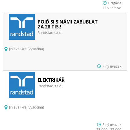
Brigáda
115 Kč/hod
POJĎ SI S NÁMI ZABUBLAT
ZA 28 TIS.!
Randstad s.r.o.
Jihlava (kraj Vysočina)
Plný úvazek
ELEKTRIKÁŘ
Randstad s.r.o.
Jihlava (kraj Vysočina)
Plný úvazek
23 000 - 27 000