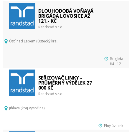
DLOUHODOBÁ VOŇAVÁ
BRIGÁDA LOVOSICE AŽ
121,- KČ
Randstad s.r.o.
Ústí nad Labem (Ústecký kraj)
Brigáda
84 - 121
SEŘIZOVAČ LINKY -
PRŮMĚRNÝ VÝDĚLEK 27
000 KČ
Randstad s.r.o.
Jihlava (kraj Vysočina)
Plný úvazek