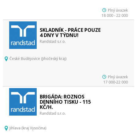
Plný úvazek
18 000 - 22 000
SKLADNÍK - PRÁCE POUZE
4 DNY V TÝDNU!
Randstad s.r.o.
České Budějovice (Jihočeský kraj)
Plný úvazek
17 000-22 000
BRIGÁDA: ROZNOS
DENNÍHO TISKU - 115
KČ/H.
Randstad s.r.o.
Jihlava (kraj Vysočina)