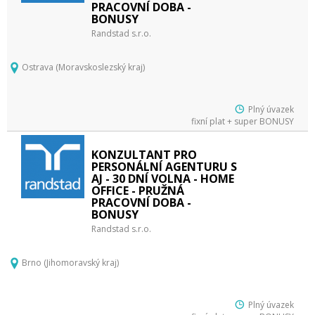
PRACOVNÍ DOBA -
BONUSY
Randstad s.r.o.
Ostrava (Moravskoslezský kraj)
Plný úvazek
fixní plat + super BONUSY
KONZULTANT PRO
PERSONÁLNÍ AGENTURU S
AJ - 30 DNÍ VOLNA - HOME
OFFICE - PRUŽNÁ
PRACOVNÍ DOBA -
BONUSY
Randstad s.r.o.
Brno (Jihomoravský kraj)
Plný úvazek