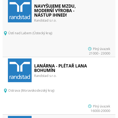
NAVYŠUJEME MZDU,
MODERNÍ VÝROBA -
NÁSTUP IHNED!
Randstad s.r.o.
Ústí nad Labem (Ústecký kraj)
Plný úvazek
21000 - 23000
LANÁRNA - PLÉTAŘ LANA
BOHUMÍN
Randstad s.r.o.
Ostrava (Moravskoslezský kraj)
Plný úvazek
16000-20000