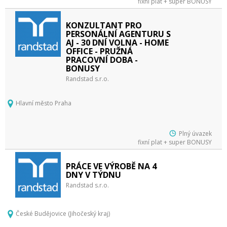
fixní plat + super BONUSY
KONZULTANT PRO
PERSONÁLNÍ AGENTURU S
AJ - 30 DNÍ VOLNA - HOME
OFFICE - PRUŽNÁ
PRACOVNÍ DOBA -
BONUSY
Randstad s.r.o.
Hlavní město Praha
Plný úvazek
fixní plat + super BONUSY
PRÁCE VE VÝROBĚ NA 4
DNY V TÝDNU
Randstad s.r.o.
České Budějovice (Jihočeský kraj)