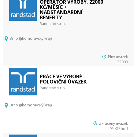
OPERÁTOR VÝROBY, 22000
KČ/MĚSÍC +
NADSTANDARDNÍ
BENEFITY
Randstad s.r.o.
Brno (Jihomoravský kraj)
Plný úvazek
22000
PRÁCE VE VÝROBĚ -
POLOVIČNÍ ÚVAZEK
Randstad s.r.o.
Brno (Jihomoravský kraj)
Zkrácený úvazek
95 Kč/ hod