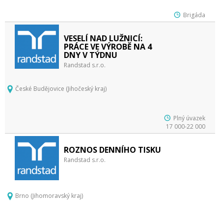
Brigáda
VESELÍ NAD LUŽNICÍ:
PRÁCE VE VÝROBĚ NA 4
DNY V TÝDNU
Randstad s.r.o.
České Budějovice (Jihočeský kraj)
Plný úvazek
17 000-22 000
ROZNOS DENNÍHO TISKU
Randstad s.r.o.
Brno (Jihomoravský kraj)