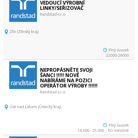
VEDOUCÍ VÝROBNÍ
LINKY/SEŘIZOVAČ
Randstad s.r.o.
Zlín (Zlínský kraj)
Plný úvazek
22000-26000
NEPROPÁSNĚTE SVOJI
ŠANCI !!!!! NOVĚ
NABÍRÁME NA POZICI
OPERÁTOR VÝROBY !!!!!!
Randstad s.r.o.
Ústí nad Labem (Ústecký kraj)
Plný úvazek
16.000 - 25.000 ,- Kč/ měsíčně