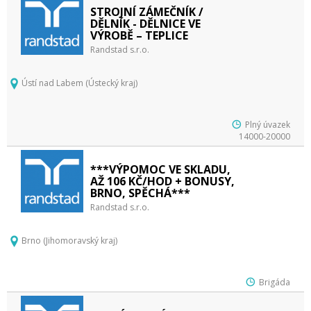
STROJNÍ ZÁMEČNÍK /
DĚLNÍK - DĚLNICE VE
VÝROBĚ – TEPLICE
Randstad s.r.o.
Ústí nad Labem (Ústecký kraj)
Plný úvazek
14000-20000
***VÝPOMOC VE SKLADU,
AŽ 106 KČ/HOD + BONUSY,
BRNO, SPĚCHÁ***
Randstad s.r.o.
Brno (Jihomoravský kraj)
Brigáda