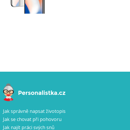
Jak správně napsat životopis
Jak se chovat při pohovoru
Jak najít práci svých snů