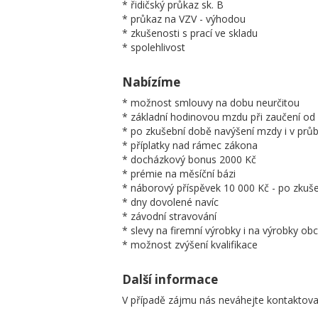
* řidičský průkaz sk. B
* průkaz na VZV - výhodou
* zkušenosti s prací ve skladu
* spolehlivost
Nabízíme
* možnost smlouvy na dobu neurčitou
* základní hodinovou mzdu při zaučení od
* po zkušební době navýšení mzdy i v průb
* příplatky nad rámec zákona
* docházkový bonus 2000 Kč
* prémie na měsíční bázi
* náborový příspěvek 10 000 Kč - po zkuš
* dny dovolené navíc
* závodní stravování
* slevy na firemní výrobky i na výrobky ob
* možnost zvýšení kvalifikace
Další informace
V případě zájmu nás neváhejte kontaktova