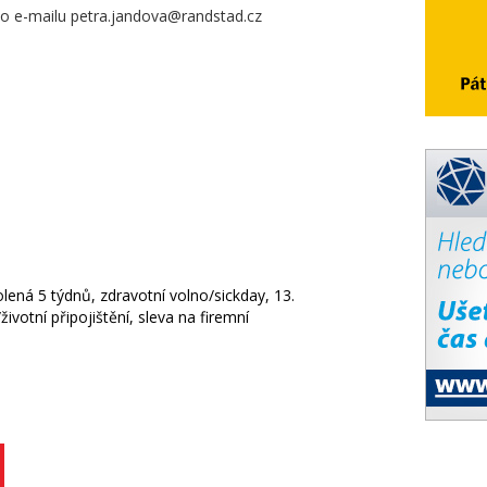
bo e-mailu petra.jandova@randstad.cz
olená 5 týdnů, zdravotní volno/sickday, 13.
ivotní připojištění, sleva na firemní