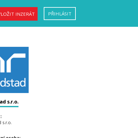
PŘIHLÁSIT
VLOŽIT INZERÁT
d s.r.o.
:
s.r.o.
ní osoba: