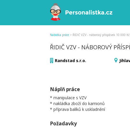
Nabídka práce
>
ŘIDIČ VZV - náborový příspěvek 10 000 Kč
ŘIDIČ VZV - NÁBOROVÝ PŘÍSP
Randstad s.r.o.
Jihla
Náplň práce
* manipulace s VZV
* nakládka zboží do kamionů
* příprava balíků k uskladnění
Požadavky