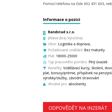
Pomocí telefonu na čísle 602 431 603, ne
Informace o pozici
Randstad s.r.o.
Jihlava (kraj Vysočina)
Obor:
Logistika a doprava,
Požadované vzdělání:
Bez maturity
Plat:
18000-25000
Typ pracovního poměru:
Plný úvazek
Benefity:
Vzdělávací kurzy, školení, dov
plat, bonusy/prémie, příspěvek na penzijní/ž
výrobky/služby, závodní stravování
Vhodné pro:
absolventy
ODPOVĚDĚT NA INZERÁT