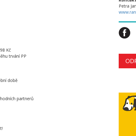
Petra Ja
www.ran
 98 Kč
ěhu trvání PP
OD
ební době
chodních partnerů
t!