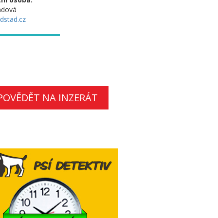
ndová
dstad.cz
POVĚDĚT NA INZERÁT