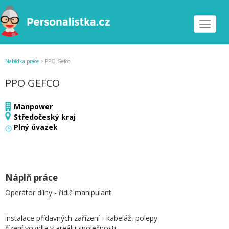
Toggle
navigat
Nabídka práce
>
PPO Gefco
PPO GEFCO
Manpower
Středočeský kraj
Plný úvazek
Náplň práce
Operátor dílny - řidič manipulant
instalace přídavných zařízení - kabeláž, polepy
řízení vozidla v areálu společnosti