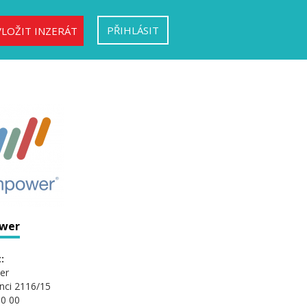
PŘIHLÁSIT
VLOŽIT INZERÁT
wer
:
er
nci 2116/15
0 00