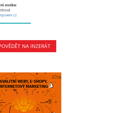
ní osoba:
ěrbová
npower.cz
POVĚDĚT NA INZERÁT