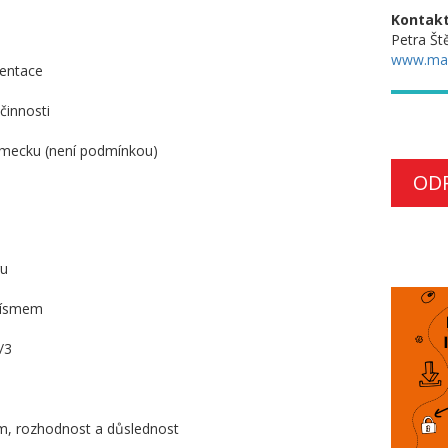
Kontakt
Petra Št
www.ma
mentace
činnosti
ěmecku (není podmínkou)
OD
ru
 písmem
/3
m, rozhodnost a důslednost