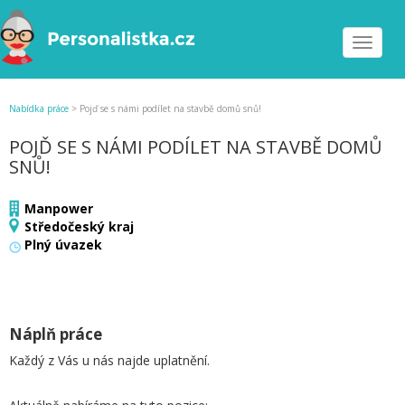
Toggle
navigat
Nabídka práce
>
Pojď se s námi podílet na stavbě domů snů!
POJĎ SE S NÁMI PODÍLET NA STAVBĚ DOMŮ
SNŮ!
Manpower
Středočeský kraj
Plný úvazek
Náplň práce
Každý z Vás u nás najde uplatnění.