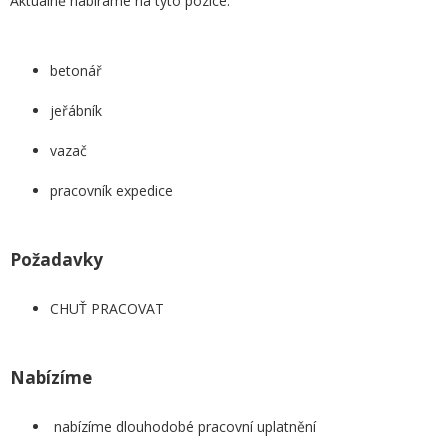
Aktuálně nabíráme na tyto pozice:
betonář
jeřábník
vazač
pracovník expedice
Požadavky
CHUŤ PRACOVAT
Nabízíme
nabízíme dlouhodobé pracovní uplatnění