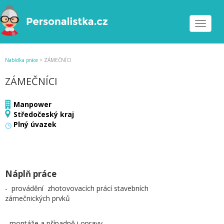
Toggle
navigat
Nabídka práce
>
ZÁMEČNÍCI
ZÁMEČNÍCI
Manpower
Středočeský kraj
Plný úvazek
Náplň práce
- provádění zhotovovacích prácí stavebních
zámečnických prvků
- montáže a případně i opravy