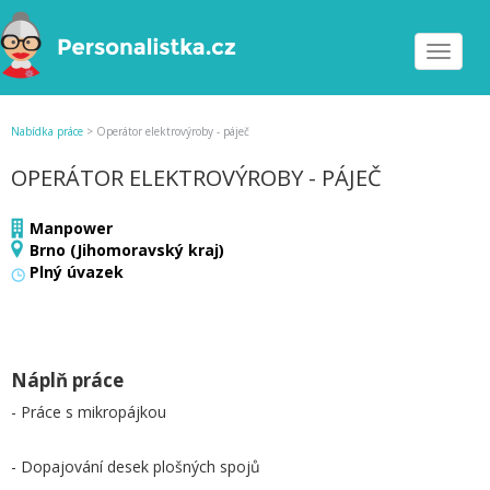
Toggle
navigat
Nabídka práce
>
Operátor elektrovýroby - páječ
OPERÁTOR ELEKTROVÝROBY - PÁJEČ
Manpower
Brno (Jihomoravský kraj)
Plný úvazek
Náplň práce
- Práce s mikropájkou
- Dopajování desek plošných spojů