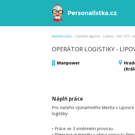
Nabídka práce
>
Operátor logistiky - Lipovka - řidič VZV / s
OPERÁTOR LOGISTIKY - LIPOV
Manpower
Hrad
(Krá
Náplň práce
Pro našeho významného klienta v Lipovce 
logistiky:
• Práce ve 3 směnném provozu
• Přeprava materiálu v rámci provozu firm