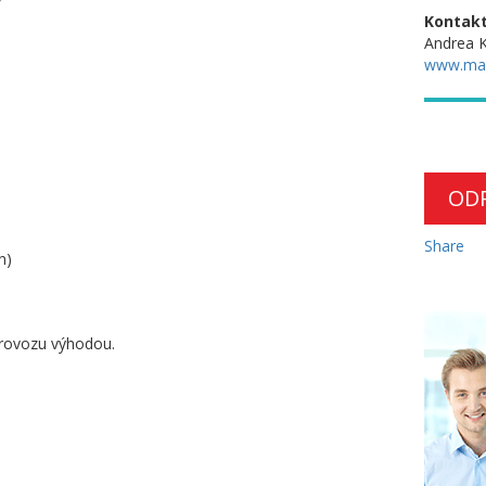
Kontakt
Andrea K
www.ma
OD
Share
n)
rovozu výhodou.