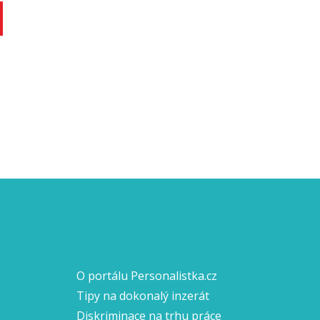
O portálu Personalistka.cz
Tipy na dokonalý inzerát
Diskriminace na trhu práce