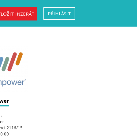
PŘIHLÁSIT
VLOŽIT INZERÁT
wer
:
er
nci 2116/15
0 00