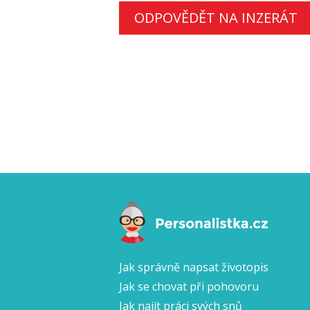
ODPOVĚDĚT NA INZERÁT
Jak správně napsat životopis
Jak se chovat při pohovoru
Jak najít práci svých snů