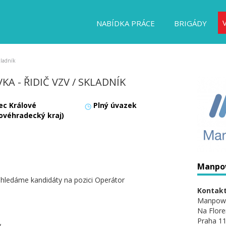
NABÍDKA PRÁCE
BRIGÁDY
kladník
KA - ŘIDIČ VZV / SKLADNÍK
ec Králové
Plný úvazek
lovéhradecký kraj)
Manpo
hledáme kandidáty na pozici Operátor
Kontakt
Manpow
Na Flore
Praha 11
y