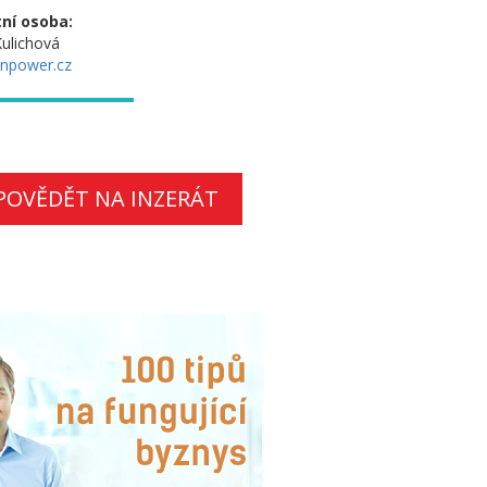
ní osoba:
ulichová
npower.cz
POVĚDĚT NA INZERÁT