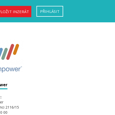
PŘIHLÁSIT
VLOŽIT INZERÁT
wer
:
er
nci 2116/15
0 00