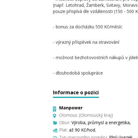
(např. Letohrad, Žamberk, Svitavy, Morav
pouze přispívá dle vzdálenosti (150 - 500 
- bonus za docházku 550 Kč/měsíc
- výrazný příspěvek na stravování
- možnost bezhotovostních nákupů v jídel
- dlouhodobá spolupráce
Informace o pozici
Manpower
Olomouc (Olomoucký kraj)
Obor:
Výroba, průmysl a energetika,
Plat:
až 90 Kč/hod.
Typ pracovního poměru:
Plný úvazek