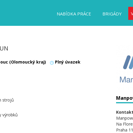
NABÍDKA PRÁCE
BRIGÁDY
OUN
ouc (Olomoucký kraj)
Plný úvazek
Manpo
h strojů
Kontakt
y výrobků
Manpow
Na Flore
Praha 11