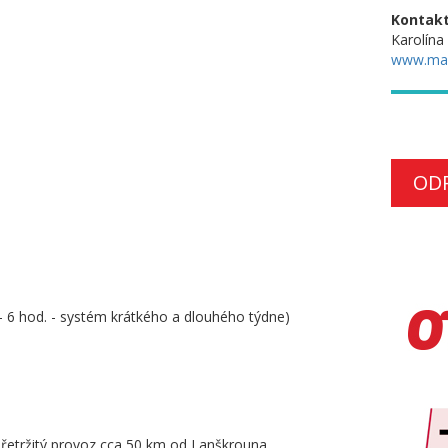
Kontakt
Karolína
www.ma
OD
- 6 hod. - systém krátkého a dlouhého týdne)
řetržitý provoz cca 50 km od Lanškrouna