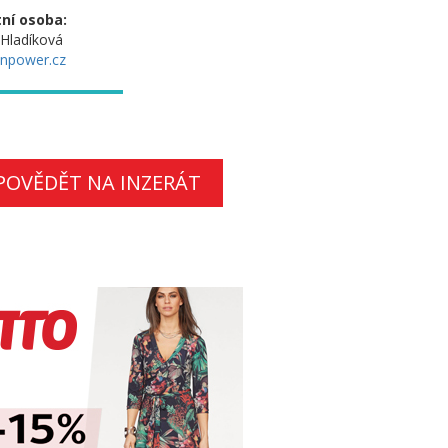
ní osoba:
 Hladíková
npower.cz
POVĚDĚT NA INZERÁT