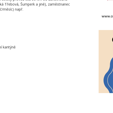
ská Třebová, Šumperk a jiné), zaměstnanec
Kč/měsíc) např.
ní kantýně