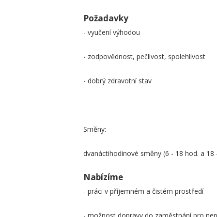
Požadavky
- vyučení výhodou
- zodpovědnost, pečlivost, spolehlivost
- dobrý zdravotní stav
Směny:
dvanáctihodinové směny (6 - 18 hod. a 18 
Nabízíme
- práci v příjemném a čistém prostředí
- možnost dopravy do zaměstnání pro nep