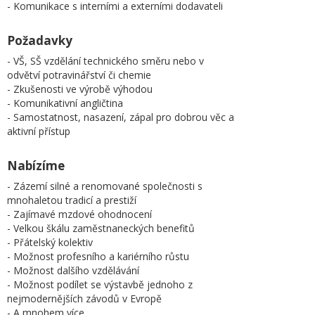
- Komunikace s interními a externími dodavateli
Požadavky
- VŠ, SŠ vzdělání technického směru nebo v
odvětví potravinářství či chemie
- Zkušenosti ve výrobě výhodou
- Komunikativní angličtina
- Samostatnost, nasazení, zápal pro dobrou věc a
aktivní přístup
Nabízíme
- Zázemí silné a renomované společnosti s
mnohaletou tradicí a prestiží
- Zajímavé mzdové ohodnocení
- Velkou škálu zaměstnaneckých benefitů
- Přátelský kolektiv
- Možnost profesního a kariérního růstu
- Možnost dalšího vzdělávání
- Možnost podílet se výstavbě jednoho z
nejmodernějších závodů v Evropě
- A mnohem více.....