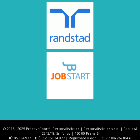
© 2016 - 2025 Pracovní portál Personalistka.cz | Personalistka.cz s.r.o. | Radlická
2343/48, Smíchov | 150 00 Praha 5
IČ: 053 34 977 | DIČ: CZ 053 34 977 | Registrace v oddílu C, vložka 262104 u