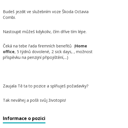
Budeš jezdit ve služebním voze Škoda Octavia
Combi.
Nastoupit můžeš kdykoliv, čím dříve tím lépe.
Čeká na tebe řada firemních benefitů (
Home
office
, 5 týdnů dovolené, 2 sick days, , možnost
příspěvku na penzijní připojištění,...)
Zaujala Tě ta to pozice a splňuješ požadavky?
Tak neváhej a pošli svůj životopis!
Informace o pozici