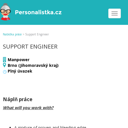
Toggle
navigat
Nabídka práce
>
Support Engineer
SUPPORT ENGINEER
Manpower
Brno (Jihomoravský kraj)
Plný úvazek
Náplň práce
What will you work with?
A mixture of proven and bleeding-edge