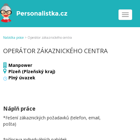
Toggle
navigat
Nabídka práce
>
Operátor zákaznického centra
OPERÁTOR ZÁKAZNICKÉHO CENTRA
Manpower
Plzeň (Plzeňský kraj)
Plný úvazek
Náplň práce
*řešení zákaznických požadavků (telefon, email,
pošta)
*příprava individuálních nabídek