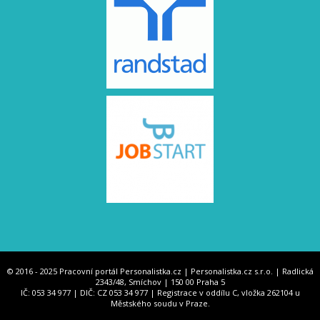
© 2016 - 2025 Pracovní portál Personalistka.cz | Personalistka.cz s.r.o. | Radlická
2343/48, Smíchov | 150 00 Praha 5
IČ: 053 34 977 | DIČ: CZ 053 34 977 | Registrace v oddílu C, vložka 262104 u
Městského soudu v Praze.