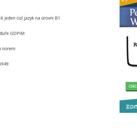
ě jeden cizí jazyk na úrovni B1
ceduře GDPIM
ch norem
16949