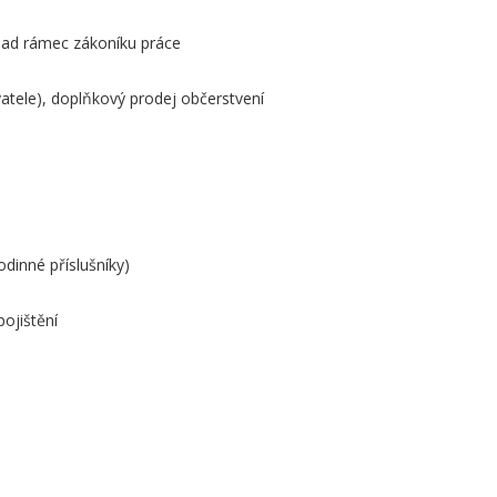
 nad rámec zákoníku práce
atele), doplňkový prodej občerstvení
odinné příslušníky)
pojištění