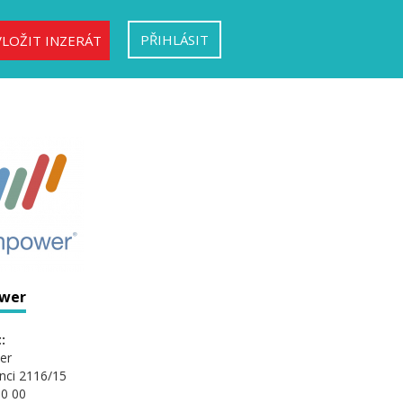
PŘIHLÁSIT
VLOŽIT INZERÁT
wer
:
er
nci 2116/15
0 00