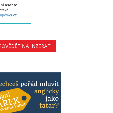
ní osoba:
otská
npower.cz
POVĚDĚT NA INZERÁT