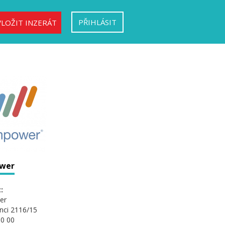
PŘIHLÁSIT
VLOŽIT INZERÁT
wer
:
er
nci 2116/15
0 00