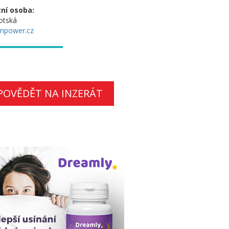
ní osoba:
otská
npower.cz
POVĚDĚT NA INZERÁT