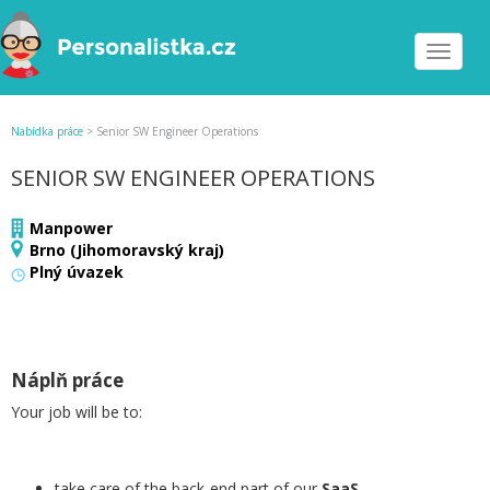
Toggle
navigat
Nabídka práce
>
Senior SW Engineer Operations
SENIOR SW ENGINEER OPERATIONS
Manpower
Brno (Jihomoravský kraj)
Plný úvazek
Náplň práce
Your job will be to:
take care of the back-end part of our
SaaS