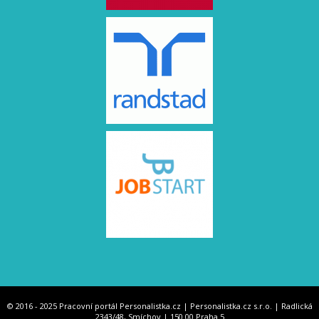
© 2016 - 2025 Pracovní portál Personalistka.cz | Personalistka.cz s.r.o. | Radlická
2343/48, Smíchov | 150 00 Praha 5