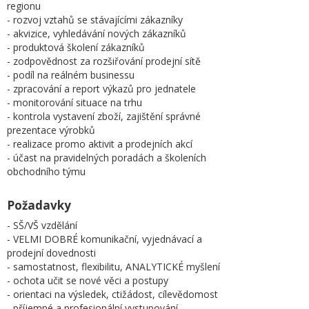
regionu
- rozvoj vztahů se stávajícími zákazníky
- akvizice, vyhledávání nových zákazníků
- produktová školení zákazníků
- zodpovědnost za rozšiřování prodejní sítě
- podíl na reálném businessu
- zpracování a report výkazů pro jednatele
- monitorování situace na trhu
- kontrola vystavení zboží, zajištění správné
prezentace výrobků
- realizace promo aktivit a prodejních akcí
- účast na pravidelných poradách a školeních
obchodního týmu
Požadavky
- SŠ/VŠ vzdělání
- VELMI DOBRÉ komunikační, vyjednávací a
prodejní dovednosti
- samostatnost, flexibilitu, ANALYTICKÉ myšlení
- ochota učit se nové věci a postupy
- orientaci na výsledek, ctižádost, cílevědomost
- příjemné a profesionální vystupování