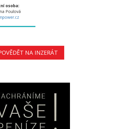
ní osoba:
na Poulová
npower.cz
POVĚDĚT NA INZERÁT