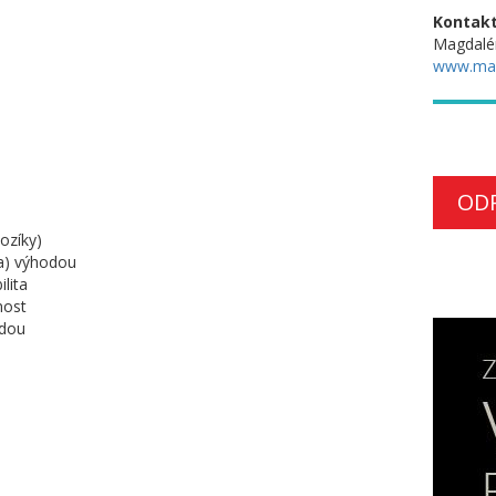
Kontakt
Magdalé
www.ma
OD
ozíky)
a) výhodou
lita
nost
odou