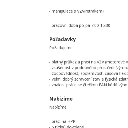
- manipulace s VZV(retrakem)
- pracovní doba po-pá 7:00-15:30
Požadavky
Požadujeme:
- platný průkaz a praxi na VZV (motorové v
- zkušenost z podobného prostředí (výrob
- zodpovědnost, spolehlivost, časová flexibi
- velmi dobrý zdravotní stav a fyzická zdat
- znalost práce se čtečkou EAN kódů výh
Nabízíme
Nabízíme:
- práci na HPP
- 5 týdnů dovolené