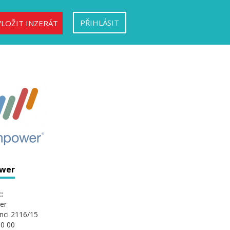
PŘIHLÁSIT
VLOŽIT INZERÁT
wer
:
er
nci 2116/15
0 00