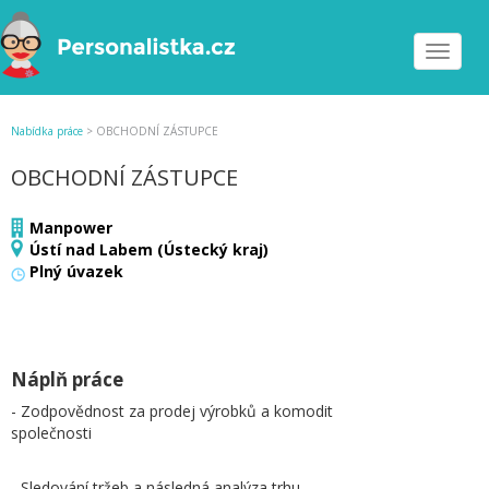
Toggle
navigat
Nabídka práce
>
OBCHODNÍ ZÁSTUPCE
OBCHODNÍ ZÁSTUPCE
Manpower
Ústí nad Labem (Ústecký kraj)
Plný úvazek
Náplň práce
- Zodpovědnost za prodej výrobků a komodit
společnosti
- Sledování tržeb a následná analýza trhu