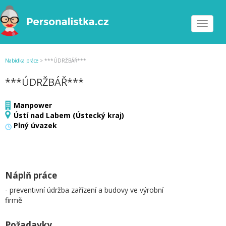
Toggle
navigat
Nabídka práce
>
***ÚDRŽBÁŘ***
***ÚDRŽBÁŘ***
Manpower
Ústí nad Labem (Ústecký kraj)
Plný úvazek
Náplň práce
- preventivní údržba zařízení a budovy ve výrobní
firmě
Požadavky