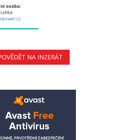
ní osoba:
 Lehká
npower.cz
POVĚDĚT NA INZERÁT