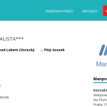
NABÍDKA PRÁCE
BRIGÁDY
IALISTA***
 nad Labem (Ústecký
Plný úvazek
Manpo
ů
Kontakt
Manpow
závodu
Na Flore
Praha 11