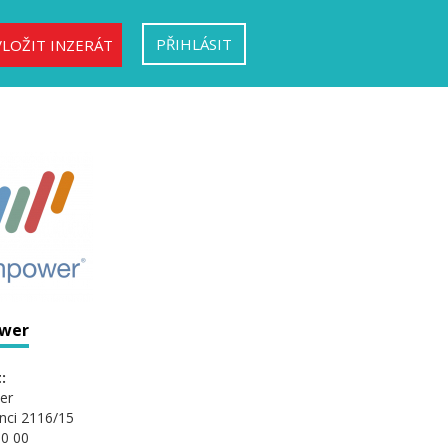
PŘIHLÁSIT
VLOŽIT INZERÁT
wer
:
er
nci 2116/15
0 00