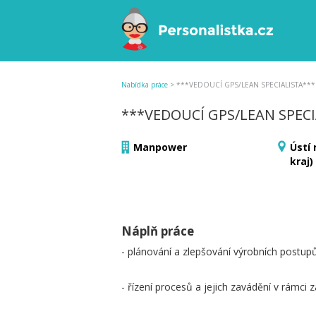
Nabídka práce
>
***VEDOUCÍ GPS/LEAN SPECIALISTA***
***VEDOUCÍ GPS/LEAN SPEC
Manpower
Ústí
kraj)
Náplň práce
- plánování a zlepšování výrobních postup
- řízení procesů a jejich zavádění v rámci 