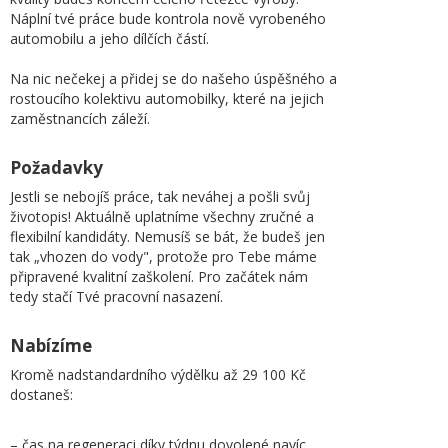
Náplní tvé práce bude kontrola nově vyrobeného
automobilu a jeho dílčích částí.
Na nic nečekej a přidej se do našeho úspěšného a
rostoucího kolektivu automobilky, které na jejich
zaměstnancích záleží.
Požadavky
Jestli se nebojíš práce, tak neváhej a pošli svůj
životopis! Aktuálně uplatníme všechny zručné a
flexibilní kandidáty. Nemusíš se bát, že budeš jen
tak „vhozen do vody", protože pro Tebe máme
připravené kvalitní zaškolení. Pro začátek nám
tedy stačí Tvé pracovní nasazení.
Nabízíme
Kromě nadstandardního výdělku až 29 100 Kč
dostaneš:
– čas na regeneraci díky týdnu dovolené navíc