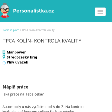
Toggle
navigat
Nabídka práce
>
TPCA Kolín- kontrola kvality
TPCA KOLÍN- KONTROLA KVALITY
Manpower
Středočeský kraj
Plný úvazek
Náplň práce
Jaká práce na Tebe čeká?
Automobily u nás vyrábíme od A do Z. Na kontrole
kvality budeš koncem celého řetězce výroby.