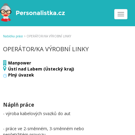
Toggle
navigat
Nabídka práce
>
OPERÁTOR/KA VÝROBNÍ LINKY
OPERÁTOR/KA VÝROBNÍ LINKY
Manpower
Ústí nad Labem (Ústecký kraj)
Plný úvazek
Náplň práce
- výroba kabelových svazků do aut
- práce ve 2-směnném, 3-směnném nebo
nepřetržitém provozu