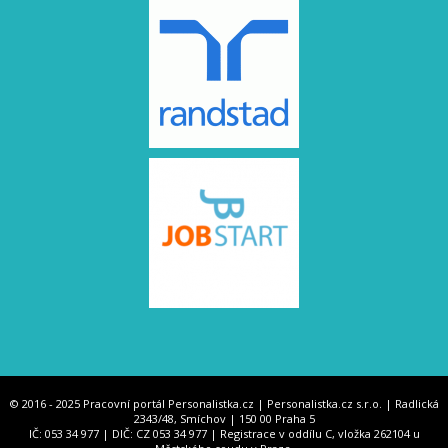
© 2016 - 2025 Pracovní portál Personalistka.cz | Personalistka.cz s.r.o. | Radlická
2343/48, Smíchov | 150 00 Praha 5
IČ: 053 34 977 | DIČ: CZ 053 34 977 | Registrace v oddílu C, vložka 262104 u