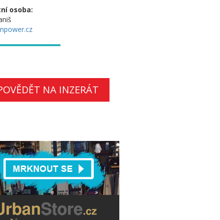
ní osoba:
aniš
npower.cz
POVĚDĚT NA INZERÁT