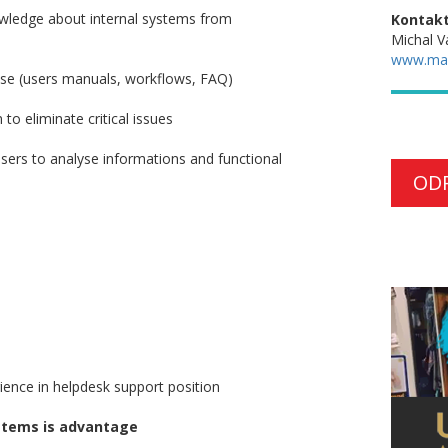
owledge about internal systems from
Kontakt
Michal V
www.ma
se (users manuals, workflows, FAQ)
o eliminate critical issues
ers to analyse informations and functional
OD
ence in helpdesk support position
stems is advantage