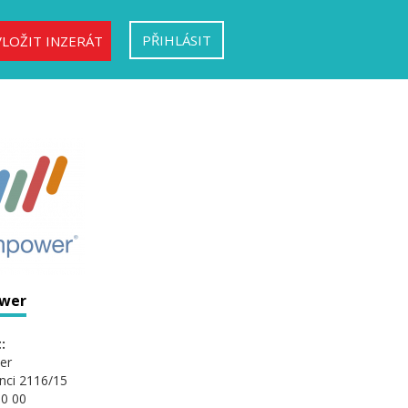
PŘIHLÁSIT
VLOŽIT INZERÁT
wer
:
er
nci 2116/15
0 00