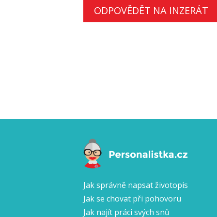
ODPOVĚDĚT NA INZERÁT
Jak správně napsat životopis
Jak se chovat při pohovoru
Jak najít práci svých snů