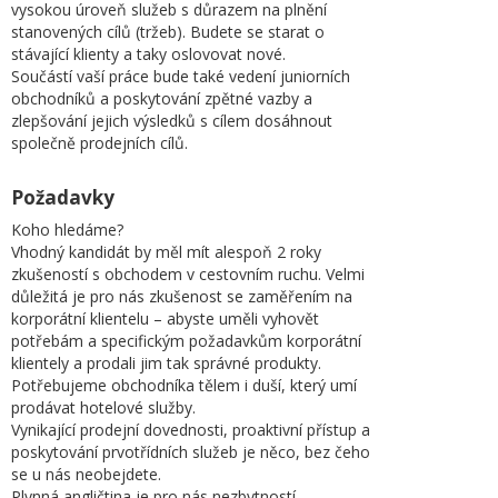
vysokou úroveň služeb s důrazem na plnění
stanovených cílů (tržeb). Budete se starat o
stávající klienty a taky oslovovat nové.
Součástí vaší práce bude také vedení juniorních
obchodníků a poskytování zpětné vazby a
zlepšování jejich výsledků s cílem dosáhnout
společně prodejních cílů.
Požadavky
Koho hledáme?
Vhodný kandidát by měl mít alespoň 2 roky
zkušeností s obchodem v cestovním ruchu. Velmi
důležitá je pro nás zkušenost se zaměřením na
korporátní klientelu – abyste uměli vyhovět
potřebám a specifickým požadavkům korporátní
klientely a prodali jim tak správné produkty.
Potřebujeme obchodníka tělem i duší, který umí
prodávat hotelové služby.
Vynikající prodejní dovednosti, proaktivní přístup a
poskytování prvotřídních služeb je něco, bez čeho
se u nás neobejdete.
Plynná angličtina je pro nás nezbytností.