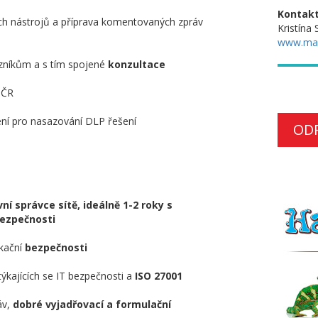
Kontakt
h nástrojů a příprava komentovaných zpráv
Kristína
www.ma
zníkům a s tím spojené
konzultace
 ČR
ení pro nasazování DLP řešení
OD
í správce sítě, ideálně 1-2 roky s
bezpečnosti
ikační
bezpečnosti
ýkajících se IT bezpečnosti a
ISO 27001
áv,
dobré vyjadřovací a formulační