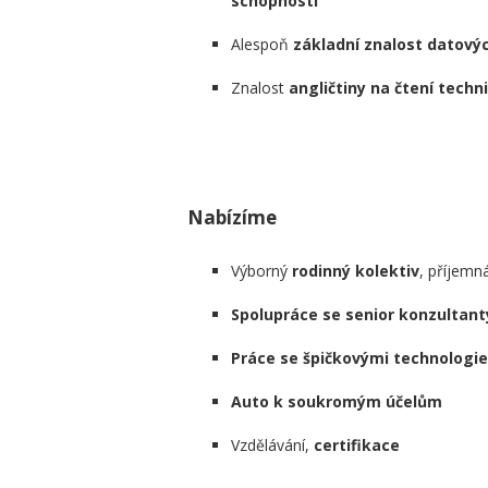
schopnosti
Alespoň
základní znalost datový
Znalost
angličtiny na čtení tec
Nabízíme
Výborný
rodinný kolektiv
, příjemná
Spolupráce se senior konzultant
Práce se špičkovými technologi
Auto k soukromým účelům
Vzdělávání,
certifikace