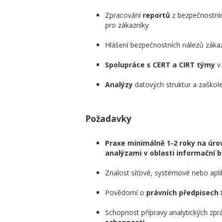
Zpracování
reportů
z bezpečnostníc
pro zákazníky
Hlášení bezpečnostních nálezů záka
Spolupráce s CERT a CIRT týmy
v
Analýzy
datových struktur a zaškol
Požadavky
Praxe minimálně 1-2 roky na úrovn
analýzami v oblasti informační 
Znalost síťové, systémové nebo apl
Povědomí o
právních předpisech
t
Schopnost přípravy analytických zpr