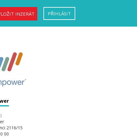
PŘIHLÁSIT
VLOŽIT INZERÁT
wer
:
er
nci 2116/15
0 00