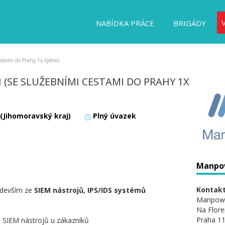
NABÍDKA PRÁCE
BRIGÁDY
cestami do Prahy 1x týdne)
I (SE SLUŽEBNÍMI CESTAMI DO PRAHY 1X
 (Jihomoravský kraj)
Plný úvazek
Manpo
Kontakt
edevším ze
SIEM nástrojů, IPS/IDS systémů
Manpow
Na Flore
Praha 11
 SIEM nástrojů u zákazníků