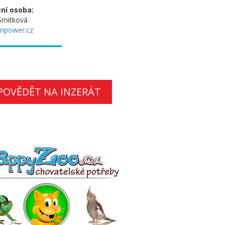
ní osoba:
 Smitková
npower.cz
POVĚDĚT NA INZERÁT