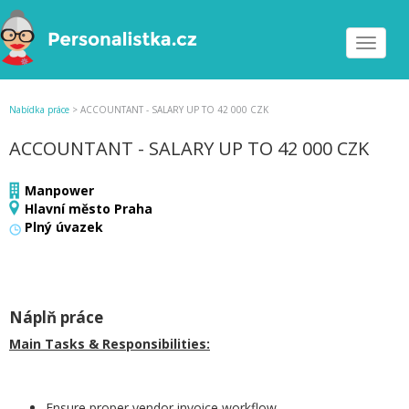
Toggle
navigat
Nabídka práce
>
ACCOUNTANT - SALARY UP TO 42 000 CZK
ACCOUNTANT - SALARY UP TO 42 000 CZK
Manpower
Hlavní město Praha
Plný úvazek
Náplň práce
Main Tasks & Responsibilities:
Ensure proper vendor invoice workflow