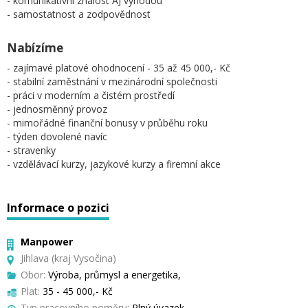
- komunikativní znalost AJ výhodou
- samostatnost a zodpovědnost
Nabízíme
- zajímavé platové ohodnocení - 35 až 45 000,- Kč
- stabilní zaměstnání v mezinárodní společnosti
- práci v moderním a čistém prostředí
- jednosměnný provoz
- mimořádné finanční bonusy v průběhu roku
- týden dovolené navíc
- stravenky
- vzdělávací kurzy, jazykové kurzy a firemní akce
Informace o pozici
Manpower
Jihlava (kraj Vysočina)
Obor:
Výroba, průmysl a energetika,
Plat:
35 - 45 000,- Kč
Typ pracovního poměru:
Plný úvazek