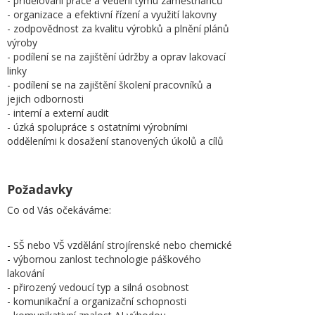
- přidělování práce a vedení týmu zaměstnanců
- organizace a efektivní řízení a využití lakovny
- zodpovědnost za kvalitu výrobků a plnění plánů
výroby
- podílení se na zajištění údržby a oprav lakovací
linky
- podílení se na zajištění školení pracovníků a
jejich odbornosti
- interní a externí audit
- úzká spolupráce s ostatními výrobními
odděleními k dosažení stanovených úkolů a cílů
Požadavky
Co od Vás očekáváme:
- SŠ nebo VŠ vzdělání strojírenské nebo chemické
- výbornou zanlost technologie páškového
lakování
- přirozený vedoucí typ a silná osobnost
- komunikační a organizační schopnosti