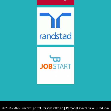
© 2016 - 2025 Pracovní portál Personalistka.cz | Personalistka.cz s.r.o. | Radlická