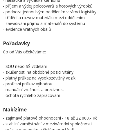
- nakládka a vykládka kamionů
- příjem a výdej polotovarů a hotových výrobků
- podpora jednotlivým oddělením v rámci logistiky
- třídění a rozvoz materiálu mezi odděleními
- zaevidivání příjmu a materiálů do systému
- evidence vratných obalů
Požadavky
Co od Vás očekáváme:
- SOU nebo SŠ vzdělání
- zkušenosti na obdobné pozici vítány
- platný průkaz na vysokozdvižný vozík
- profesní průkaz výhodou
- manuální zručnost a preciznost
- ochota rychlého zapracování
Nabízíme
- zajímavé platové ohodnocení - 18 až 22 000,- Kč
- stabilní zaměstnání v mezinárodní společnosti
- práci v moderním a čistém prostředí