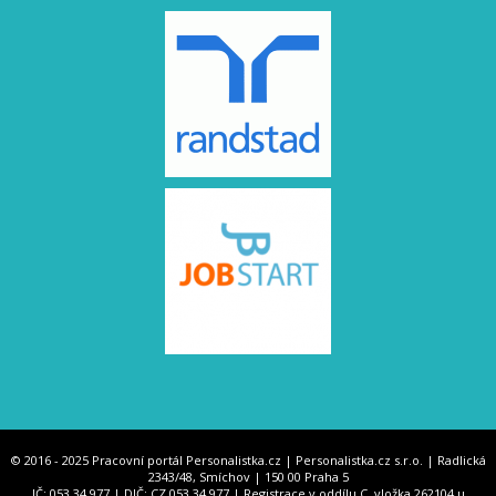
© 2016 - 2025 Pracovní portál Personalistka.cz | Personalistka.cz s.r.o. | Radlická
2343/48, Smíchov | 150 00 Praha 5
IČ: 053 34 977 | DIČ: CZ 053 34 977 | Registrace v oddílu C, vložka 262104 u