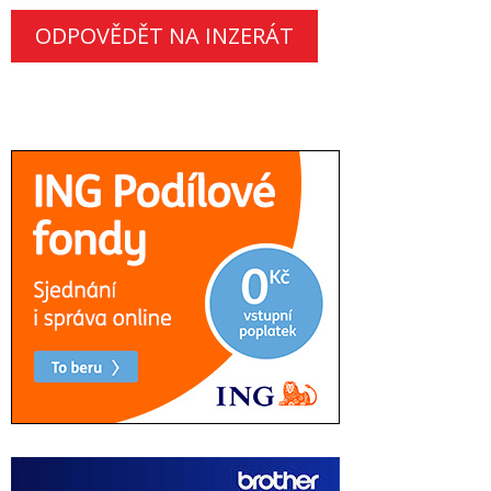
ODPOVĚDĚT NA INZERÁT