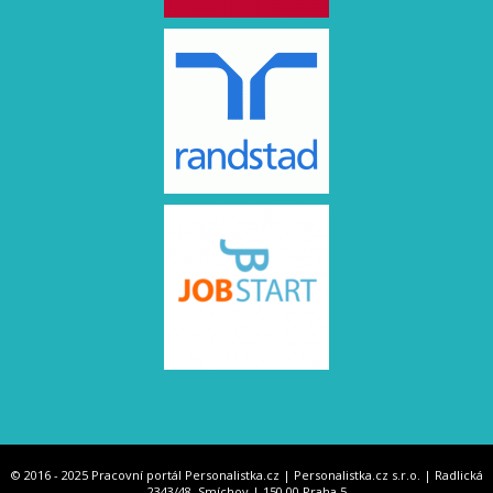
© 2016 - 2025 Pracovní portál Personalistka.cz | Personalistka.cz s.r.o. | Radlická
2343/48, Smíchov | 150 00 Praha 5