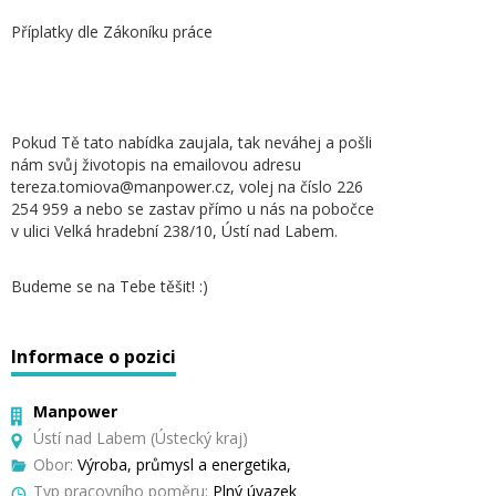
Příplatky dle Zákoníku práce
Pokud Tě tato nabídka zaujala, tak neváhej a pošli
nám svůj životopis na emailovou adresu
tereza.tomiova@manpower.cz, volej na číslo 226
254 959 a nebo se zastav přímo u nás na pobočce
v ulici Velká hradební 238/10, Ústí nad Labem.
Budeme se na Tebe těšit! :)
Informace o pozici
Manpower
Ústí nad Labem (Ústecký kraj)
Obor:
Výroba, průmysl a energetika,
Typ pracovního poměru:
Plný úvazek