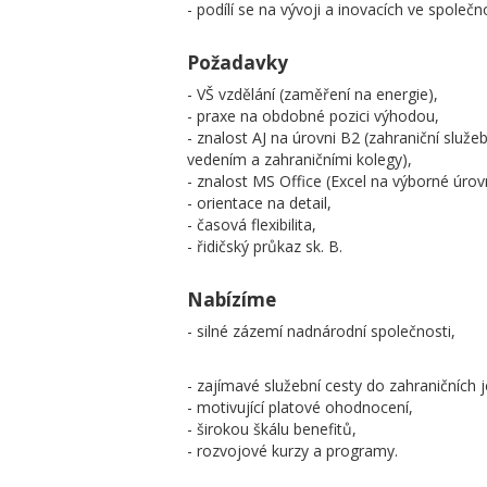
- podílí se na vývoji a inovacích ve společno
Požadavky
- VŠ vzdělání (zaměření na energie),
- praxe na obdobné pozici výhodou,
- znalost AJ na úrovni B2 (zahraniční služ
vedením a zahraničními kolegy),
- znalost MS Office (Excel na výborné úrovn
- orientace na detail,
- časová flexibilita,
- řidičský průkaz sk. B.
Nabízíme
- silné zázemí nadnárodní společnosti,
- zajímavé služební cesty do zahraničních 
- motivující platové ohodnocení,
- širokou škálu benefitů,
- rozvojové kurzy a programy.