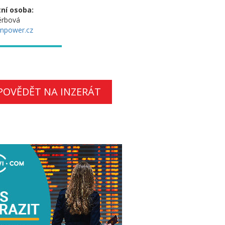
ní osoba:
ěrbová
npower.cz
POVĚDĚT NA INZERÁT