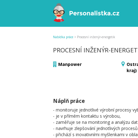
Nabídka práce
>
Procesní inženýr-energetik
PROCESNÍ INŽENÝR-ENERGET
Manpower
Ostr
kraj)
Náplň práce
- monitoruje jednotlivé výrobní procesy v
- je v přímém kontaktu s výrobou,
- zaměřuje se na monitoring a analýzu dat 
- navrhuje zlepšování jednotlivých procesů 
- přichází s inovativními myšlenkami v oblast