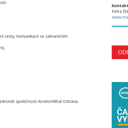
sti.
Kontakt
Petra Št
www.ma
ební cesty, komunikace se zahraničním
i),
OD
jednotek společnosti ArcelorMittal Ostrava,