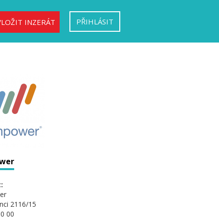
PŘIHLÁSIT
VLOŽIT INZERÁT
wer
:
er
nci 2116/15
0 00