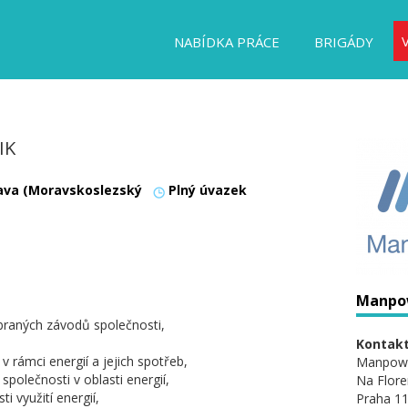
NABÍDKA PRÁCE
BRIGÁDY
IK
ava (Moravskoslezský
Plný úvazek
Manpo
ybraných závodů společnosti,
Kontakt
v rámci energií a jejich spotřeb,
Manpow
společnosti v oblasti energií,
Na Flore
i využití energií,
Praha 11