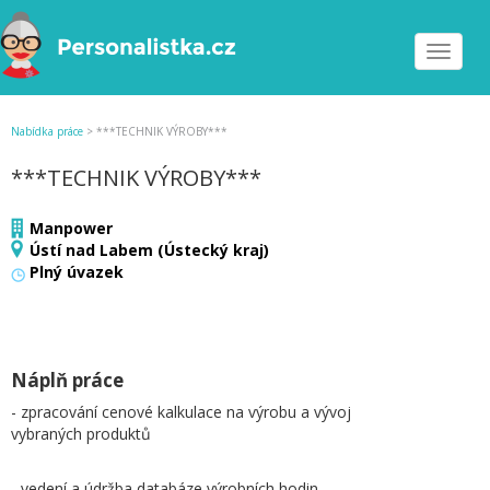
Toggle
navigat
Nabídka práce
>
***TECHNIK VÝROBY***
***TECHNIK VÝROBY***
Manpower
Ústí nad Labem (Ústecký kraj)
Plný úvazek
Náplň práce
- zpracování cenové kalkulace na výrobu a vývoj
vybraných produktů
- vedení a údržba databáze výrobních hodin